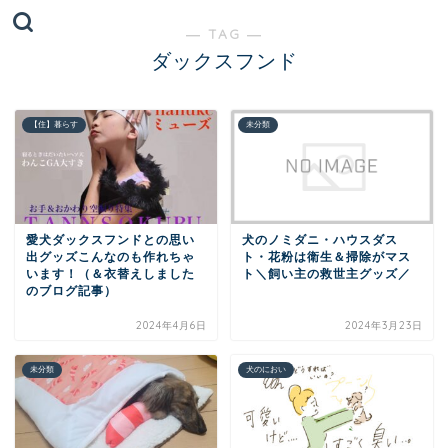
― TAG ―
ダックスフンド
【住】暮らす
未分類
愛犬ダックスフンドとの思い
犬のノミダニ・ハウスダス
出グッズこんなのも作れちゃ
ト・花粉は衛生＆掃除がマス
います！（＆衣替えしました
ト＼飼い主の救世主グッズ／
のブログ記事）
2024年4月6日
2024年3月23日
未分類
犬のにおい