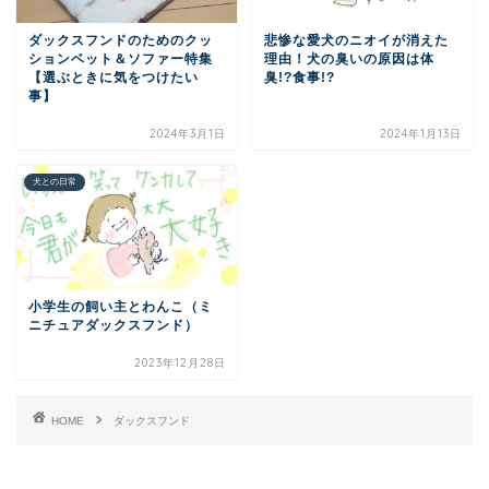
ダックスフンドのためのクッ
悲惨な愛犬のニオイが消えた
ションベット＆ソファー特集
理由！犬の臭いの原因は体
【選ぶときに気をつけたい
臭!?食事!?
事】
2024年3月1日
2024年1月13日
犬との日常
小学生の飼い主とわんこ（ミ
ニチュアダックスフンド）
2023年12月28日
HOME
ダックスフンド